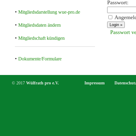
Passwort:
•
Mitgliedsdarstellung wue-pro.de
Angemeld
•
Mitgliedsdaten ändern
Passwort v
•
Mitgliedschaft kündigen
•
Dokumente/Formulare
© 2017
Wülfrath pro e.V.
Impressum
Datenschut