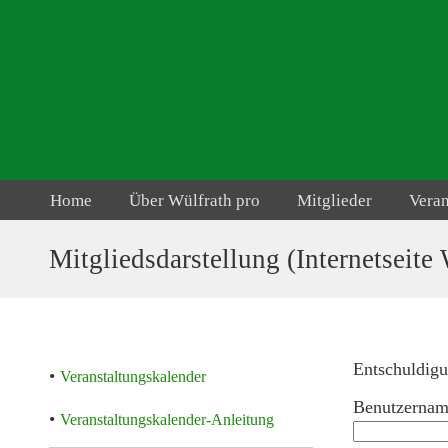
Home
Über Wülfrath pro
Mitglieder
Vera
Mitgliedsdarstellung (Internetseite
Entschuldigu
•
Veranstaltungskalender
Benutzernam
•
Veranstaltungskalender-Anleitung