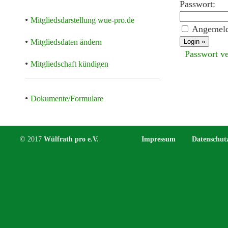
Passwort:
•
Mitgliedsdarstellung wue-pro.de
Angemeld
•
Mitgliedsdaten ändern
Passwort v
•
Mitgliedschaft kündigen
•
Dokumente/Formulare
© 2017
Wülfrath pro e.V.
Impressum
Datenschut