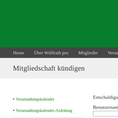
Home
Über Wülfrath pro
Mitglieder
Vera
Mitgliedschaft kündigen
Entschuldigu
•
Veranstaltungskalender
Benutzernam
•
Veranstaltungskalender-Anleitung