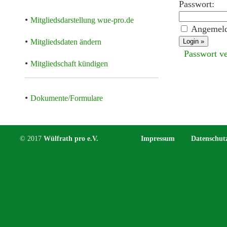
Passwort:
•
Mitgliedsdarstellung wue-pro.de
Angemeld
•
Mitgliedsdaten ändern
Passwort v
•
Mitgliedschaft kündigen
•
Dokumente/Formulare
© 2017
Wülfrath pro e.V.
Impressum
Datenschut